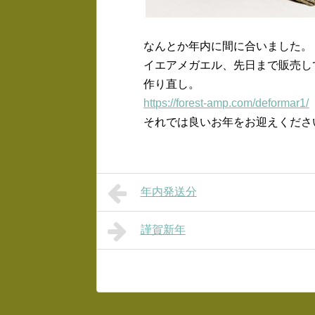
なんとか年内に間に合いました。
イエアメガエル、先日まで販売し
作り直し。
https://forest-amp.com/deformar1/
それでは良いお年をお迎えくださ
年内発送分
謹賀新年