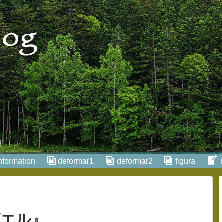
nformation
deformar1
deformar2
figura
ガエル』