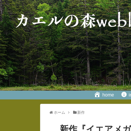
home
i
ホーム
新作
新作『イエアメ