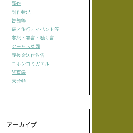
新作
制作状況
告知等
森／旅行／イベント等
妄想・妄言・独り言
ぐーたら菜園
義援金送付報告
ニホンヨミガエル
飼育録
未分類
アーカイブ