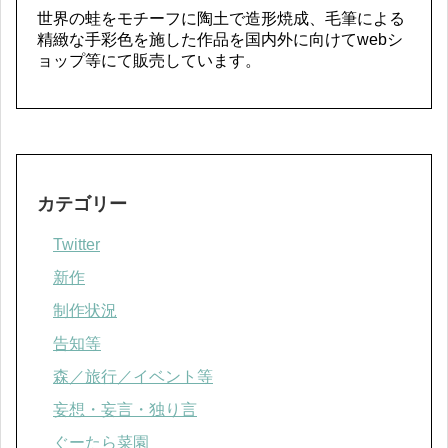
世界の蛙をモチーフに陶土で造形焼成、毛筆による
精緻な手彩色を施した作品を国内外に向けてwebシ
ョップ等にて販売しています。
カテゴリー
Twitter
新作
制作状況
告知等
森／旅行／イベント等
妄想・妄言・独り言
ぐーたら菜園