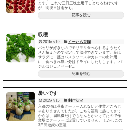
ます。 これで三日三晩土用干しとなるわけです
が、明後日は雨かも。
記事を読む
収穫
2015/7/19
ぐーたら菜園
パセリが好きなのでモリモリ食べられるようたく
さん植えたので安定して収穫できています。葉は
サラダに、茎はパスタソースやカレーの出汁用
に、食べきれ無い分はドライにしたりします。 バ
ジルはジェノベーゼ...
記事を読む
暑いです
2015/7/15
制作状況
京都の頃は昼夜クーラー入れないと作業どころじ
ゃありませんでしたが、こちら福島に越してきて
からは、扇風機だけでもなんとかいけてたので作
業場にクーラーは設置していません。 しかしこの
3日間連続の室温...