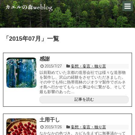
「
2015年07月
」
一覧
感謝
2015/7/27
妄想・妄言・独り言
以前勤めていた京都の造形会社では様々な造形物
を製作し、沢山の経験をさせていただきました。
その中でも特に熱帯雨林のジオラマ製作でボルネ
オ島へ行かせてもらった事は今に繋がる、そして
最も影響のあった...
記事を読む
土用干し
2015/7/26
妄想・妄言・独り言
なかなかの色づき。カビも生えずに無事漬かって