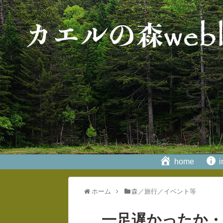
home
i
ホーム
森／旅行／イベント等
一足遅かったか・