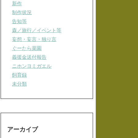
新作
制作状況
告知等
森／旅行／イベント等
妄想・妄言・独り言
ぐーたら菜園
義援金送付報告
ニホンヨミガエル
飼育録
未分類
アーカイブ