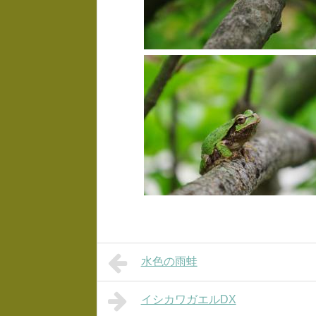
水色の雨蛙
イシカワガエルDX