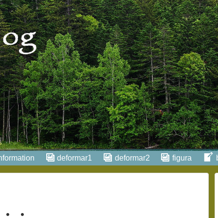
nformation
deformar1
deformar2
figura
・・