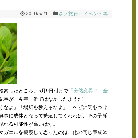
2010/5/21
森／旅行／イベント等
検索したところ、5月9日付けで
「突然変異？ 全
記事が。今年一番ではなかったようだ。
うなよ」「場所を教えるなよ」「ヘビに気をつけ
無事に成体となって繁殖してくれれば、その子孫
現れる可能性が高いはず。
マガエルを観察して思ったのは、他の同じ亜成体