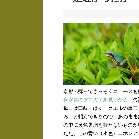
京都へ帰ってさっそくニュースを
身水色のアマガエル見つかる」
の
母には口酸っぱく「カエルの事言
ろ」と頼んできたので、あのまま
の中に黄色素胞を持たないものが
ただ、この青い（水色）ニホンア