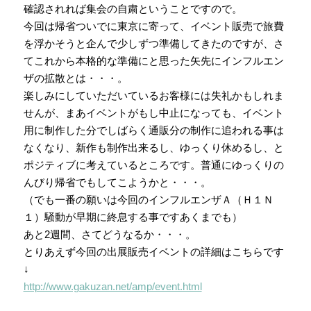
確認されれば集会の自粛ということですので。
今回は帰省ついでに東京に寄って、イベント販売で旅費
を浮かそうと企んで少しずつ準備してきたのですが、さ
てこれから本格的な準備にと思った矢先にインフルエン
ザの拡散とは・・・。
楽しみにしていただいているお客様には失礼かもしれま
せんが、まあイベントがもし中止になっても、イベント
用に制作した分でしばらく通販分の制作に追われる事は
なくなり、新作も制作出来るし、ゆっくり休めるし、と
ポジティブに考えているところです。普通にゆっくりの
んびり帰省でもしてこようかと・・・。
（でも一番の願いは今回のインフルエンザＡ（Ｈ１Ｎ
１）騒動が早期に終息する事ですあくまでも）
あと2週間、さてどうなるか・・・。
とりあえず今回の出展販売イベントの詳細はこちらです
↓
http://www.gakuzan.net/amp/event.html