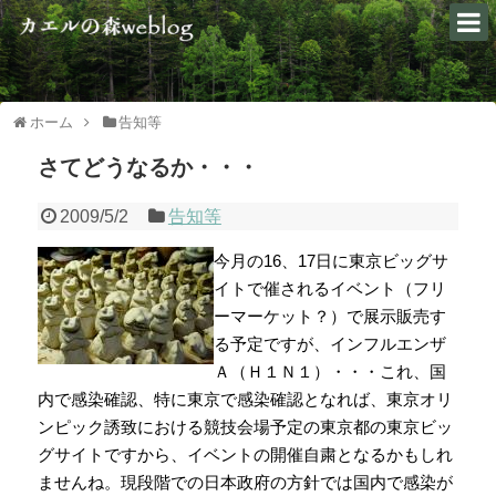
ホーム
告知等
さてどうなるか・・・
2009/5/2
告知等
今月の16、17日に東京ビッグサ
イトで催されるイベント（フリ
ーマーケット？）で展示販売す
る予定ですが、インフルエンザ
Ａ（Ｈ１Ｎ１）・・・これ、国
内で感染確認、特に東京で感染確認となれば、東京オリ
ンピック誘致における競技会場予定の東京都の東京ビッ
グサイトですから、イベントの開催自粛となるかもしれ
ませんね。現段階での日本政府の方針では国内で感染が