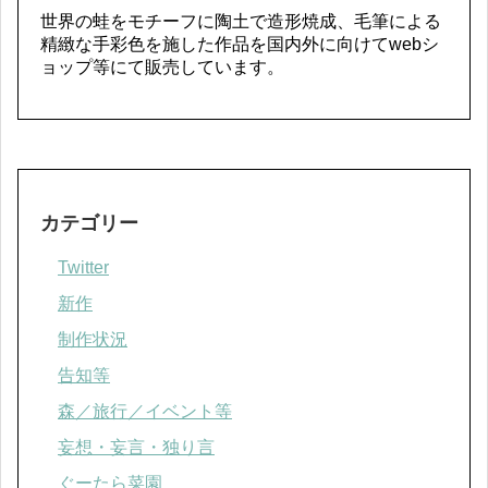
世界の蛙をモチーフに陶土で造形焼成、毛筆による
精緻な手彩色を施した作品を国内外に向けてwebシ
ョップ等にて販売しています。
カテゴリー
Twitter
新作
制作状況
告知等
森／旅行／イベント等
妄想・妄言・独り言
ぐーたら菜園